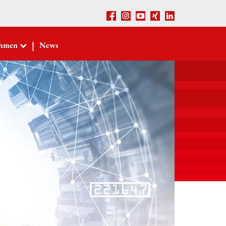
Facebook
Instagram
Youtube
Xing
LinkedIn
|
ehmen
News