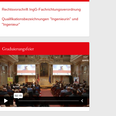
Rechtsvorschrift IngG-Fachrichtungsverordnung
Qualifikationsbezeichnungen "Ingenieurin" und
"Ingenieur"
Graduierungsfeier