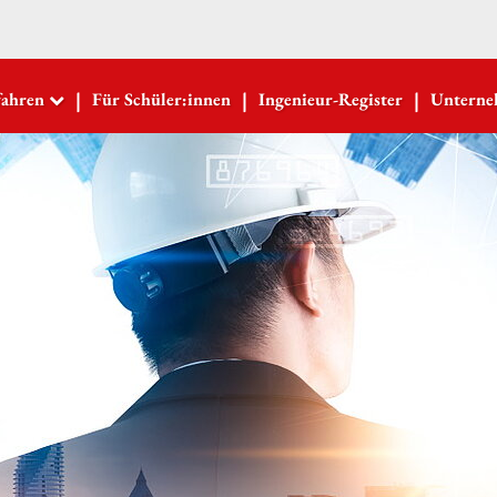
|
|
|
fahren
Für Schüler:innen
Ingenieur-Register
Untern