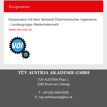
Kooperation
Kooperation mit dem Verband Österreichischer Ingenieure
- Landesgruppe Niederösterreich
www.voi-noe.at
TÜV AUSTRIA AKADEMIE GMBH
TÜV AUSTRIA-Platz 1
2345 Brunn am Gebirge
T:
+43 (0)5 0454-8155
E:
ing-zertifizierung@tuv.at