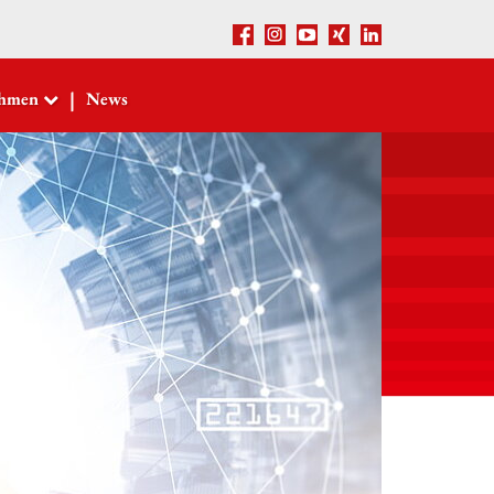
Facebook
Instagram
Youtube
Xing
LinkedIn
|
ehmen
News