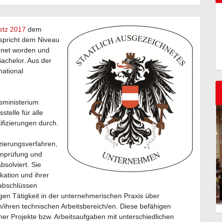
etz 2017
dem
spricht dem Niveau
dnet worden und
Bachelor. Aus der
national
ministerium
stelle für alle
ifizierungen durch.
izierungsverfahren,
enprüfung und
bsolviert. Sie
kation und ihrer
sabschlüssen
en Tätigkeit in der unternehmerischen Praxis über
em/ihren technischen Arbeitsbereich/en. Diese befähigen
er Projekte bzw. Arbeitsaufgaben mit unterschiedlichen