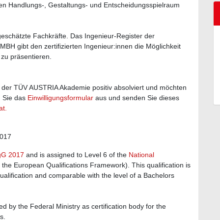
hen Handlungs-, Gestaltungs- und Entscheidungsspielraum
 geschätzte Fachkräfte. Das Ingenieur-Register der
H gibt den zertifizierten Ingenieur:innen die Möglichkeit
 zu präsentieren.
ei der TÜV AUSTRIA Akademie positiv absolviert und möchten
n Sie das
Einwilligungsformular
aus und senden Sie dieses
at.
2017
gG 2017
and is assigned to Level 6 of the
National
 the European Qualifications Framework). This qualification is
alification and comparable with the level of a Bachelors
y the Federal Ministry as certification body for the
s.