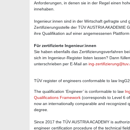
Anforderungen, in denen sie in der Regel einen ho
innehaben.
Ingenieur:innen sind in der Wirtschaft gefragte und
Zertifizierungsstelle der TÜV AUSTRIA AKADEMIE GMB
ihre Qualifikation auf einer angemessenen Plattform
Für zertifizierte Ingenieur:innen
Sie haben ebenfalls das Zertifizierungsverfahren b
sich im Ingenieur-Register listen lassen? Dann fülle
unterschrieben per E-Mail an
ing-zertifizierung@tuv.
TÜV register of engineers conformable to law IngG
The qualification ‘Engineer’ is conformable to law
In
Qualifications Framework
(corresponds to Level 6 of
now an internationally comparable and recognized qu
degree.
Since 2017 the TÜV AUSTRIA ACADEMY is authorized b
engineer certification procedure of the technical field