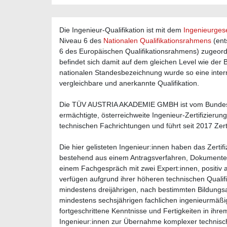
Die Ingenieur-Qualifikation ist mit dem
Ingenieurges
Niveau 6 des
Nationalen Qualifikationsrahmens
(ent
6 des Europäischen Qualifikationsrahmens) zugeor
befindet sich damit auf dem gleichen Level wie der 
nationalen Standesbezeichnung wurde so eine inter
vergleichbare und anerkannte Qualifikation.
Die TÜV AUSTRIA AKADEMIE GMBH ist vom Bundes
ermächtigte, österreichweite Ingenieur-Zertifizierungs
technischen Fachrichtungen und führt seit 2017 Zert
Die hier gelisteten Ingenieur:innen haben das Zertif
bestehend aus einem Antragsverfahren, Dokument
einem Fachgespräch mit zwei Expert:innen, positiv a
verfügen aufgrund ihrer höheren technischen Qualifi
mindestens dreijährigen, nach bestimmten Bildung
mindestens sechsjährigen fachlichen ingenieurmäßig
fortgeschrittene Kenntnisse und Fertigkeiten in ihr
Ingenieur:innen zur Übernahme komplexer technisch