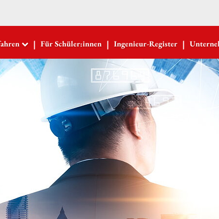
|
|
|
fahren
Für Schüler:innen
Ingenieur-Register
Untern